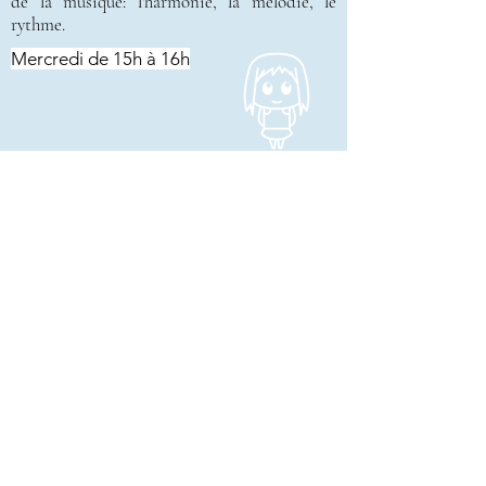
de la musique: l'harmonie, la mélodie, le
rythme.
Mercredi de 15h à 16h
La Fabrique MJC de Louveciennes
18, rue de la Princesse
78430 LOUVECIENNES
01.39.18.00.95
.
Téléphone
info@lafabrique-mjclouveciennes.fr
Secrétariat ouvert mardi, jeudi et
vendredi de 16h30 à 19h30
mercredi et samedi de 14h à 18h