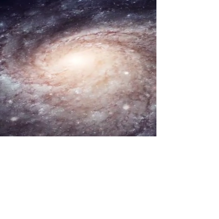
La Fabrique MJC de Louveciennes
18, rue de la Princesse
78430 LOUVECIENNES
01.39.18.00.95
.
Téléphone
info@lafabrique-mjclouveciennes.fr