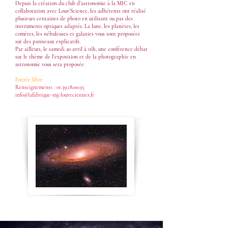
Depuis la création du club d'astronomie à la MJC en
collaboration avec Louv'Science, les adhérents ont réalisé
plusieurs centaines de photo en utilisant ou pas des
instruments optiques adaptés. La lune, les planètes, les
comètes, les nébuleuses et galaxies vous sont proposées
sur des panneaux explicatifs.
Par ailleurs, le samedi 20 avril à 16h, une conférence débat
sur le thème de l'exposition et de la photographie en
astronomie vous sera proposée.
Entrée libre
Renseignements :
01.39.18.00.95
info@lafabrique-mjclouveciennes.fr